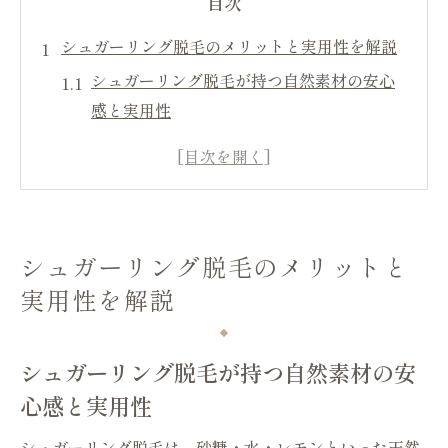
目次
シュガーリング脱毛のメリットと実用性を解説
シュガーリング脱毛が持つ自然素材の安心
感と実用性
痛みが少ないシュガーリング脱毛の理由と
その効果
シュガーリング脱毛の持続期間と日常ケア
のポイント
シュガーリング脱毛のメリットと
デメリットを知って納得するシュガーリン
実用性を解説
グ脱毛の選び方
シュガーリング脱毛のレビューから見る利
用者の実感
シュガーリング脱毛が持つ自然素材の安
敏感肌でも安心なシュガーリング美容法
心感と実用性
敏感肌にやさしいシュガーリング脱毛の成
シュガーリング脱毛は、砂糖・水・レモンといった天然