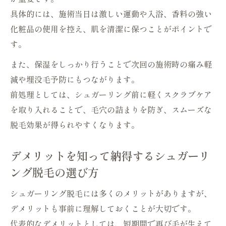
前処理やセルフケアで仕上がりが変わるコツ
具体的には、施術当日は激しい運動や入浴、香料の強い
化粧品の使用を控え、肌を清潔に保つことがポイントで
シュガーリング脱毛前の正しい前処理方法
す。
とは
セルフケアで美肌を保つシュガーリング脱
また、保湿をしっかり行うことで次回の施術時の痛み軽
毛の秘訣
減や埋没毛予防にもつながります。
パウダーや毛抜きで仕上がりが変わる理由
前処理としては、シュガーリング前に軽くスクラブケア
を取り入れることで、毛穴の詰まりを防ぎ、スムーズな
レビューでも評価されるセルフシュガーリ
脱毛効果が得られやすくなります。
ング脱毛術
VIO脱毛も安心のセルフケア手順を詳しく
デメリットを知って納得するシュガーリ
解説
ング脱毛の選び方
シュガーリング脱毛には多くのメリットがありますが、
デメリットも事前に理解しておくことが大切です。
代表的なデメリットとしては、短期間で再び毛が生えて