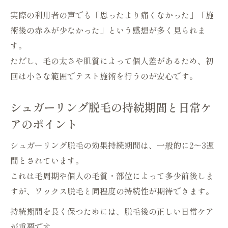
特徴
実際の利用者の声でも「思ったより痛くなかった」「施
毛抜きやパウダーで変わる仕上がりのポイ
術後の赤みが少なかった」という感想が多く見られま
ント
す。
肌タイプ別に向くシュガーリングの魅力
ただし、毛の太さや肌質によって個人差があるため、初
回は小さな範囲でテスト施術を行うのが安心です。
乾燥肌や敏感肌に最適なシュガーリング脱
毛の理由
シュガーリング脱毛の持続期間と日常ケ
オイリー肌でも安心なシュガーリング脱毛
アのポイント
の特長
顔やVIOにおすすめのシュガーリング脱毛
シュガーリング脱毛の効果持続期間は、一般的に2〜3週
の方法
間とされています。
肌質ごとのデメリットと注意点をしっかり
これは毛周期や個人の毛質・部位によって多少前後しま
解説
すが、ワックス脱毛と同程度の持続性が期待できます。
パウダーや前処理で変わる肌タイプ別の仕
持続期間を長く保つためには、脱毛後の正しい日常ケア
上がり
が重要です。