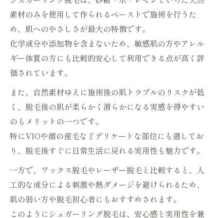
分と特徴
素材のみを使用して作られるペーストで施術を行うた
顔やVIOにも使えるシュガーリング脱毛の
め、肌へのやさしさが最大の特徴です。
実際の効果
化学成分や添加物を含まないため、敏感肌の方やアレル
赤みやトラブルを防ぐシュガーリング脱毛
ギー体質の方にも比較的安心して利用できる点が高く評
のコツ
価されています。
シュガーリング脱毛で敏感肌が得られる美
また、自然素材ゆえに施術後の肌トラブルのリスクが低
容効果
く、脱毛後の肌が柔らかく滑らかになる実感を得やすい
毛抜きやワックスとの刺激の違いを比較検
のもメリットの一つです。
証
特にVIOや顔の産毛などデリケートな部位にも適してお
ワックス脱毛との違いを実感する方法
り、脱毛後すぐに日常生活に戻れる実用性も魅力です。
シュガーリング脱毛とワックス脱毛の痛み
一方で、ワックス脱毛やレーザー脱毛と比較すると、人
比較と選び方
工的な成分による刺激や熱ダメージを避けられるため、
持続期間で比べるシュガーリング脱毛と従
肌の弱い方や脱毛初心者にもおすすめされます。
来脱毛法
このようにシュガーリング脱毛は、安心感と実用性を兼