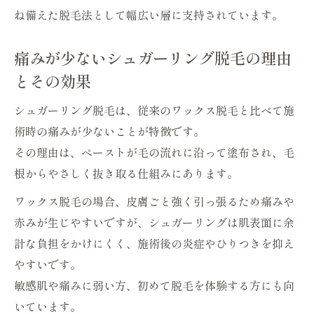
デメリットから考える最適な脱毛方法の選
ね備えた脱毛法として幅広い層に支持されています。
択基準
痛みが少ないシュガーリング脱毛の理由
VIOや顔で感じるシュガーリング脱毛の優
とその効果
位性
前処理や硬さで変わるシュガーリング脱毛
シュガーリング脱毛は、従来のワックス脱毛と比べて施
の仕上がり
術時の痛みが少ないことが特徴です。
痛みや持続期間で選ぶ脱毛の知識
その理由は、ペーストが毛の流れに沿って塗布され、毛
シュガーリング脱毛の痛みを軽減するコツ
根からやさしく抜き取る仕組みにあります。
と下準備
ワックス脱毛の場合、皮膚ごと強く引っ張るため痛みや
持続期間を長く保つシュガーリング脱毛の
赤みが生じやすいですが、シュガーリングは肌表面に余
工夫
計な負担をかけにくく、施術後の炎症やひりつきを抑え
デメリットも理解し納得できる脱毛方法の
やすいです。
選び方
敏感肌や痛みに弱い方、初めて脱毛を体験する方にも向
いています。
VIO脱毛にも使えるシュガーリング脱毛の