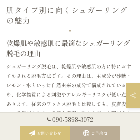
肌タイプ別に向くシュガーリング
の魅力
乾燥肌や敏感肌に最適なシュガーリング
脱毛の理由
シュガーリング脱毛は、乾燥肌や敏感肌の方に特におす
すめされる脱毛方法です。その理由は、主成分が砂糖・
レモン・水といった自然由来の成分で構成されているた
め、化学物質による刺激やアレルギーリスクが低い点に
あります。従来のワックス脱毛と比較しても、皮膚表面
への負担が少なく、角質を過剰に取りすぎる心配があり
090-5898-3072
ません。
お問い合わせ
ご予約
また、シュガーリングは人肌程度の温度で施術するた