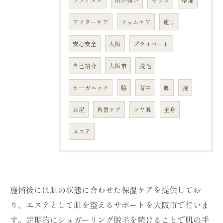
ブライダル
肌が弱い
キッズ
準備
アフターケア
フェムケア
癒し
安心安全
大阪
プライベート
自己紹介
大阪市
脱毛
オーガニック
脇
背中
脚
腕
お尻
角質ケア
ツヤ肌
全身
エステ
施術後には肌の状態に合わせた保湿ケアを提供してお
り、エステとして肌を整えるサポートを大阪市で行いま
す。定期的にシュガーリング脱毛を続けることで肌の手