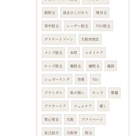
脇脱毛
店主のこだわり
埋没毛
背中脱毛
レーザー脱毛
VIO脱毛
デリケートゾーン
大阪市西区
メンズ脱毛
本町
ニオイケア
キッズ脱毛
腕脱毛
脚脱毛
雑談
シュガーリング
効果
Vio
ブライダル
肌が弱い
キッズ
準備
アフターケア
フェムケア
癒し
安心安全
大阪
プライベート
自己紹介
大阪市
脱毛