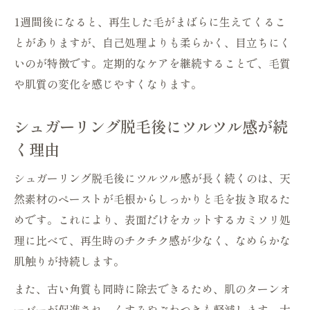
シュガーリング脱毛後の再生毛と肌状態の
1週間後になると、再生した毛がまばらに生えてくるこ
見極め方
とがありますが、自己処理よりも柔らかく、目立ちにく
シュガーリング脱毛で現実的な頻度と失敗しな
いのが特徴です。定期的なケアを継続することで、毛質
いコツ
や肌質の変化を感じやすくなります。
シュガーリング脱毛を続ける理想の頻度と
シュガーリング脱毛後にツルツル感が続
は
く理由
自宅で失敗しないシュガーリング脱毛のコ
ツ
シュガーリング脱毛後にツルツル感が長く続くのは、天
繰り返すほどシュガーリング脱毛は毛が細
然素材のペーストが毛根からしっかりと毛を抜き取るた
くなる？
めです。これにより、表面だけをカットするカミソリ処
脱毛の頻度と日常生活のバランスを考える
理に比べて、再生時のチクチク感が少なく、なめらかな
方法
肌触りが持続します。
シュガーリング脱毛で失敗しやすいタイミ
また、古い角質も同時に除去できるため、肌のターンオ
ングとは
ーバーが促進され、くすみやごわつきも軽減します。大