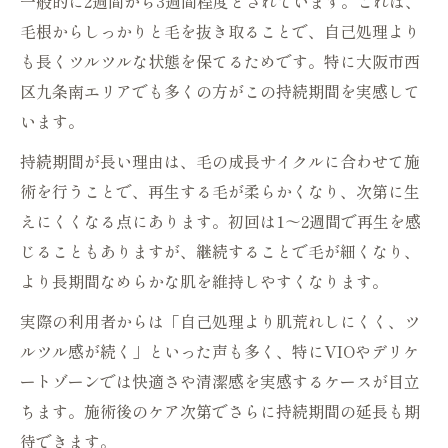
一般的に2週間から3週間程度とされています。これは、
VIOの毛の長さとシュガーリング脱毛の適
毛根からしっかりと毛を抜き取ることで、自己処理より
切な始め方
も長くツルツルな状態を保てるためです。特に大阪市西
自宅でシュガーリング脱毛するVIOケアの
区九条南エリアでも多くの方がこの持続期間を実感して
注意点
います。
シュガーリング脱毛でVIOセルフケアを成
持続期間が長い理由は、毛の成長サイクルに合わせて施
功させるコツ
術を行うことで、再生する毛が柔らかくなり、次第に生
VIOに最適なシュガーリングワックスの選
えにくくなる点にあります。初回は1～2週間で再生を感
び方
じることもありますが、継続することで毛が細くなり、
敏感肌の方へ伝える安心のアフターケア方法
より長期間なめらかな肌を維持しやすくなります。
シュガーリング脱毛後の敏感肌に優しいケ
実際の利用者からは「自己処理より肌荒れしにくく、ツ
ア方法
ルツル感が続く」といった声も多く、特にVIOやデリケ
シュガーリング脱毛のアフターケアで赤み
ートゾーンでは快適さや清潔感を実感するケースが目立
や乾燥を防ぐ
ちます。施術後のケア次第でさらに持続期間の延長も期
施術後24時間の過ごし方とシュガーリング
待できます。