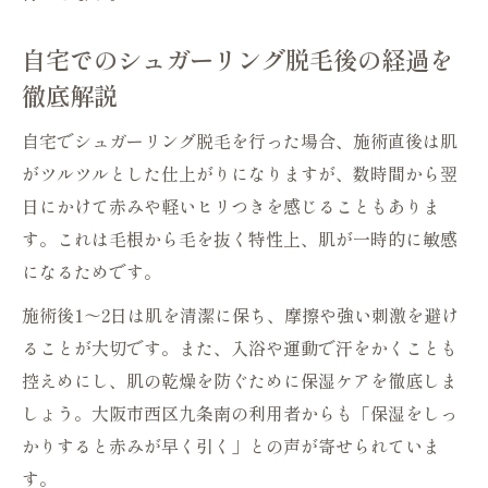
脱毛の注意点
自宅でのシュガーリング脱毛後の経過を
シュガーリング脱毛で埋れ毛や色素沈着を
徹底解説
防ぐ方法
保湿重視のシュガーリング脱毛アフターケ
自宅でシュガーリング脱毛を行った場合、施術直後は肌
ア手順
がツルツルとした仕上がりになりますが、数時間から翌
一週間後の肌変化を見極めるシュガーリング脱
日にかけて赤みや軽いヒリつきを感じることもありま
毛術
す。これは毛根から毛を抜く特性上、肌が一時的に敏感
シュガーリング脱毛の一週間後に現れる肌
になるためです。
の変化
施術後1～2日は肌を清潔に保ち、摩擦や強い刺激を避け
脱毛後1週間の正しいケアと注意点を解説
ることが大切です。また、入浴や運動で汗をかくことも
シュガーリング脱毛で一週間後にすべきこ
控えめにし、肌の乾燥を防ぐために保湿ケアを徹底しま
と
しょう。大阪市西区九条南の利用者からも「保湿をしっ
かりすると赤みが早く引く」との声が寄せられていま
一週間後に始めるスクラブケアと保湿のポ
す。
イント