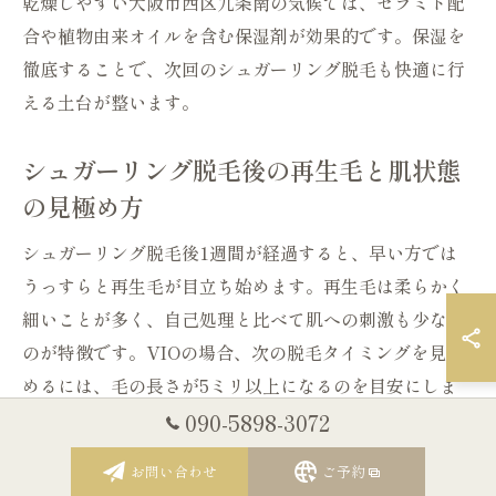
乾燥しやすい大阪市西区九条南の気候では、セラミド配
合や植物由来オイルを含む保湿剤が効果的です。保湿を
徹底することで、次回のシュガーリング脱毛も快適に行
える土台が整います。
シュガーリング脱毛後の再生毛と肌状態
の見極め方
シュガーリング脱毛後1週間が経過すると、早い方では
うっすらと再生毛が目立ち始めます。再生毛は柔らかく
細いことが多く、自己処理と比べて肌への刺激も少ない
のが特徴です。VIOの場合、次の脱毛タイミングを見極
めるには、毛の長さが5ミリ以上になるのを目安にしま
す。
090-5898-3072
肌状態のチェックポイントは、赤みやかゆみ、ざらつき
お問い合わせ
ご予約