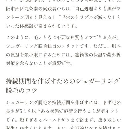
シュガーリング脱毛のデメリットと快適ケアの
阪市西区九条南の実践者からは「自己処理よりも肌がワ
工夫
ントーン明るく見える」「毛穴のトラブルが減った」と
いった体感談が寄せられています。
シュガーリング脱毛のデメリットを正直に
解説
このように、毛とともに不要な角質もオフできる点が、
自宅シュガーリング脱毛の快適ケアのポイ
シュガーリング脱毛独自のメリットです。ただし、肌へ
ント
の負担を最小限にするためには、施術後の保湿や紫外線
敏感肌でも安心なシュガーリング脱毛対策
対策を怠らないことが重要です。
失敗しやすい点とその対処法を知っておく
持続期間を伸ばすためのシュガーリング
シュガーリング脱毛で避けたい肌トラブル
脱毛のコツ
シュガーリング脱毛の持続期間を伸ばすには、まず毛の
長さが5ミリ以上ある状態で施術を行うことがポイント
です。短すぎるとペーストがうまく絡まず、抜き残しが
発生しやすくなります。また、定期的なケアを続けるこ