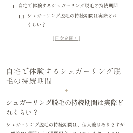
自宅で体験するシュガーリング脱毛の持続期間
シュガーリング脱毛の持続期間は実際どれ
くらい？
自宅でのシュガーリング脱毛後の経過を徹
底解説
シュガーリング脱毛後にツルツル感が続く
理由
自宅で体験するシュガーリング脱
持続期間を伸ばすためのシュガーリング脱
毛の持続期間
毛のコツ
シュガーリング脱毛は永久脱毛とどう違
う？
シュガーリング脱毛の持続期間は実際ど
VIOセルフ脱毛ならシュガーリングに注目
れくらい？
シュガーリング脱毛はVIOにもおすすめの
シュガーリング脱毛の持続期間は、個人差はありますが
理由