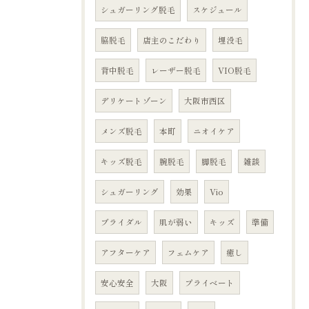
シュガーリング脱毛
スケジュール
脇脱毛
店主のこだわり
埋没毛
背中脱毛
レーザー脱毛
VIO脱毛
デリケートゾーン
大阪市西区
メンズ脱毛
本町
ニオイケア
キッズ脱毛
腕脱毛
脚脱毛
雑談
シュガーリング
効果
Vio
ブライダル
肌が弱い
キッズ
準備
アフターケア
フェムケア
癒し
安心安全
大阪
プライベート