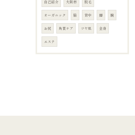
自己紹介
大阪市
脱毛
オーガニック
脇
背中
脚
腕
お尻
角質ケア
ツヤ肌
全身
エステ