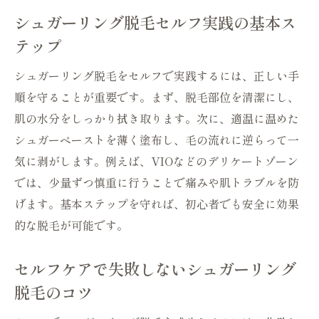
自然派脱毛で美肌を叶えるセルフケア術
シュガーリング脱毛セルフ実践の基本ス
自然素材で叶える美肌シュガーリング脱毛
テップ
術
シュガーリング脱毛をセルフで実践するには、正しい手
美肌を守るシュガーリング脱毛セルフケア
順を守ることが重要です。まず、脱毛部位を清潔にし、
方法
肌の水分をしっかり拭き取ります。次に、適温に温めた
肌に優しいシュガーリング脱毛で理想の素
シュガーペーストを薄く塗布し、毛の流れに逆らって一
肌へ
気に剥がします。例えば、VIOなどのデリケートゾーン
オーガニック志向のセルフケアとシュガー
では、少量ずつ慎重に行うことで痛みや肌トラブルを防
リング脱毛
げます。基本ステップを守れば、初心者でも安全に効果
毎日のセルフケアに最適なシュガーリング
的な脱毛が可能です。
脱毛習慣
肌トラブル予防も叶うシュガーリング脱毛
セルフケアで失敗しないシュガーリング
セルフ法
脱毛のコツ