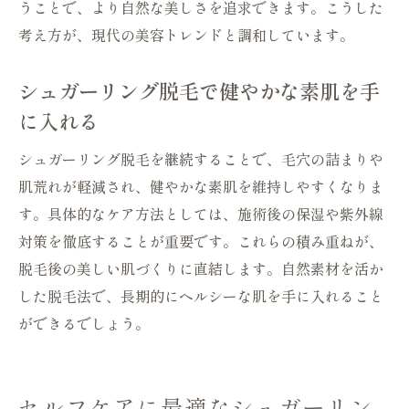
うことで、より自然な美しさを追求できます。こうした
方
考え方が、現代の美容トレンドと調和しています。
後悔しないためのシュガーリング脱毛比較
ポイント
シュガーリング脱毛で健やかな素肌を手
シュガーリング脱毛の効果と持続期間の真実
に入れる
シュガーリング脱毛の効果と実感できる持
続期間
シュガーリング脱毛を継続することで、毛穴の詰まりや
肌荒れが軽減され、健やかな素肌を維持しやすくなりま
持続期間の目安とシュガーリング脱毛の頻
す。具体的なケア方法としては、施術後の保湿や紫外線
度
対策を徹底することが重要です。これらの積み重ねが、
シュガーリング脱毛で長持ちする美肌を保
脱毛後の美しい肌づくりに直結します。自然素材を活か
つ方法
した脱毛法で、長期的にヘルシーな肌を手に入れること
VIOにおけるシュガーリング脱毛の効果と
ができるでしょう。
は
毛の生え方とシュガーリング脱毛持続のポ
イント
セルフケアに最適なシュガーリン