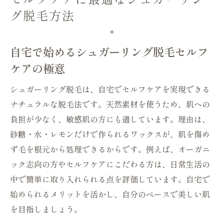
シュガーリング脱毛後の肌ケアで効果を最
グ脱毛方法
大化
資格取得や知識も深まるシュガーリングの世界
自宅で始めるシュガーリング脱毛セルフ
シュガーリング脱毛資格取得で広がるスキ
ケアの極意
ル
シュガーリング脱毛の知識を深める学び方
シュガーリング脱毛は、自宅でセルフケアを実現できる
ナチュラルな脱毛法です。天然素材を使うため、肌への
セルフから資格取得までのシュガーリング
負担が少なく、敏感肌の方にも適しています。理由は、
脱毛道
砂糖・水・レモンだけで作られるワックスが、肌を傷め
シュガーリング脱毛と資格の活かし方ガイ
ず毛を根元から処理できるからです。例えば、オーガニ
ド
ック志向の方やセルフケアにこだわる方は、日常生活の
資格取得でプロを目指すシュガーリング脱
中で簡単に取り入れられる点を評価しています。自宅で
毛の魅力
始められるメリットを活かし、自分のペースで美しい肌
最新トレンドと資格情報で差がつくシュガ
を目指しましょう。
ーリング脱毛