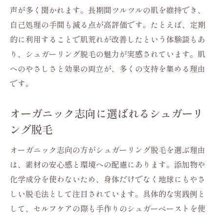
シュガーリング脱毛VIO痛みを軽減するコ
声が多く聞かれます。長期間ツルツルの肌を維持でき、
ツ
自己処理の手間も減る点が高評価です。たとえば、定期
VIOケアで人気のシュガーリング脱毛体験
的に利用することで肌荒れが改善したという体験談もあ
談
り、シュガーリング脱毛の魅力が実感されています。肌
痛みやデメリットを知って安心の脱毛選び
へのやさしさと効果の両立が、多くの支持を集める理由
です。
シュガーリング脱毛の痛みを最小限に抑え
る方法
オーガニック志向に選ばれるシュガーリ
知っておきたいシュガーリング脱毛のデメ
ング脱毛
リット
痛みに弱い方必見のシュガーリング脱毛対
オーガニック志向の方がシュガーリング脱毛を選ぶ理由
策
は、素材の安心感と環境への配慮にあります。添加物や
シュガーリング脱毛VIOの痛みとセルフケ
化学成分を使わないため、身体だけでなく地球にもやさ
ア法
しい脱毛法として注目されています。具体的な実践例と
して、セルフケアの際も手作りのシュガーペーストを使
シュガーリング脱毛のリスクと安全な選び