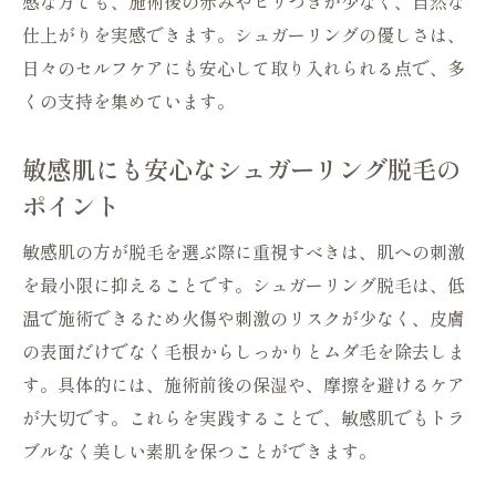
セルフケアで失敗しないシュガーリング脱
感な方でも、施術後の赤みやヒリつきが少なく、自然な
毛のコツ
仕上がりを実感できます。シュガーリングの優しさは、
日々のセルフケアにも安心して取り入れられる点で、多
シュガーリング脱毛セルフに必要な準備と
くの支持を集めています。
道具
セルフケア向けシュガーリング脱毛の安全
敏感肌にも安心なシュガーリング脱毛の
対策
ポイント
忙しくても続けやすいシュガーリング脱毛
セルフ法
敏感肌の方が脱毛を選ぶ際に重視すべきは、肌への刺激
自宅でできるシュガーリング作り方ガイド
を最小限に抑えることです。シュガーリング脱毛は、低
温で施術できるため火傷や刺激のリスクが少なく、皮膚
簡単に作れるシュガーリング脱毛用ワック
の表面だけでなく毛根からしっかりとムダ毛を除去しま
スの作り方
す。具体的には、施術前後の保湿や、摩擦を避けるケア
失敗しないシュガーリング作り方と注意点
が大切です。これらを実践することで、敏感肌でもトラ
自宅で安心なシュガーリング脱毛作り方実
ブルなく美しい素肌を保つことができます。
践法