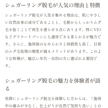
シュガーリング脱毛ワックスの自然素材レ
シュガーリング脱毛が人気の理由と特徴
シピ
シュガーリング脱毛が人気を集める理由は、肌にやさし
シュガーリング作り方でセルフ脱毛をもっ
い自然由来の成分であることと、毛根からしっかりムダ
と手軽に
毛を抜くことで再生を遅らせる点にあります。特にVIO
シュガーリング脱毛作り方のよくある質問
などデリケートゾーンにも適用できる柔らかさが魅力で
とコツ
す。さらに、施術後のなめらかさと持続性も高く、日常
VIOにもおすすめのシュガーリング脱毛体験
のムダ毛処理の頻度が減るメリットがあります。このよ
VIOケアに最適なシュガーリング脱毛のポ
うな特徴が、幅広い年代・目的の方に選ばれる要因で
イント
す。
シュガーリング脱毛VIOセルフ体験の実際
初めてでも安心なシュガーリングVIOケア
シュガーリング脱毛の魅力を体験者が語
の始め方
る
VIOにおけるシュガーリング脱毛効果と注
実際にシュガーリング脱毛を体験した方からは、「施術
意点
中の痛みが少なく、仕上がりが自然で気持ち良い」との