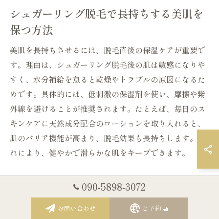
シュガーリング脱毛で長持ちする美肌を
保つ方法
美肌を長持ちさせるには、脱毛直後の保湿ケアが重要で
す。理由は、シュガーリング脱毛後の肌は敏感になりや
すく、水分補給を怠ると乾燥やトラブルの原因になるた
めです。具体的には、低刺激の保湿剤を使い、摩擦や紫
外線を避けることが推奨されます。たとえば、毎日のス
キンケアに天然成分配合のローションを取り入れると、
肌のバリア機能が高まり、脱毛効果も長持ちします。こ
れにより、健やかで滑らかな肌をキープできます。
VIOにおけるシュガーリング脱毛の効果
090-5898-3072
とは
お問い合わせ
ご予約