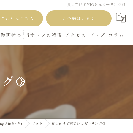
夏に向けてVIOシュガーリング🍋
い合わせはこちら
ご予約はこちら
漫画特集
当サロンの特徴
アクセス
ブログ
コラム
本町 肥後橋の脱毛
シュガーリング
グ🍋
プライベートサロン
VIO
顔
 Studio Y+
ブログ
夏に向けてVIOシュガーリング🍋