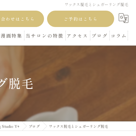
ワックス脱毛とシュガーリング脱毛
い合わせはこちら
ご予約はこちら
漫画特集
当サロンの特徴
アクセス
ブログ
コラム
本町 肥後橋の脱毛
シュガーリング
グ脱毛
プライベートサロン
VIO
顔
tudio Y+
ブログ
ワックス脱毛とシュガーリング脱毛