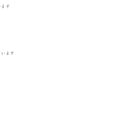
います
ています